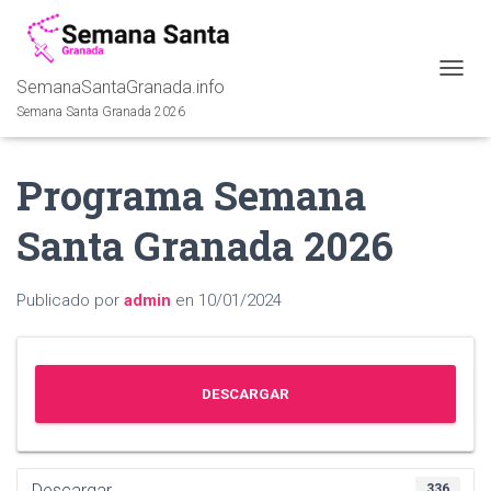
SemanaSantaGranada.info
C
A
Semana Santa Granada 2026
M
B
I
Programa Semana
A
R
Santa Granada 2026
M
O
D
O
Publicado por
admin
en
10/01/2024
D
E
N
A
DESCARGAR
V
E
G
A
C
Descargar
336